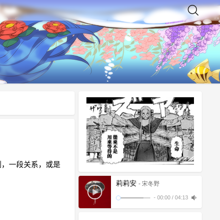
剧，一段关系，或是
莉莉安
- 宋冬野
-
00:00
/
04:13