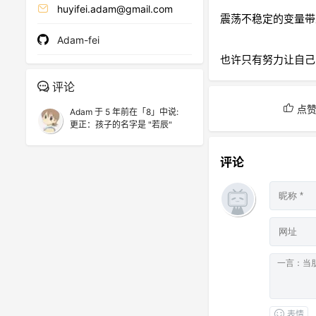
huyifei.adam@gmail.com
震荡不稳定的变量带
Adam-fei
也许只有努力让自己
评论
点
Adam
于
5 年前
在
「8」
中说:
更正：孩子的名字是 "若辰"
评论
表情